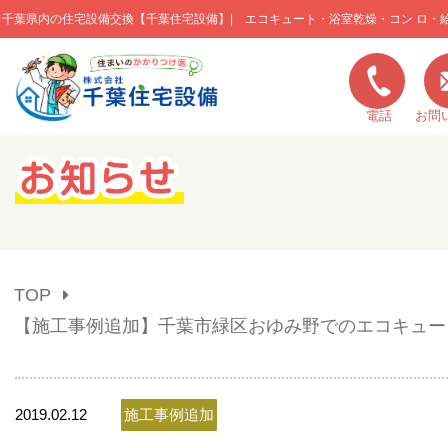
千葉県内の住宅設備交換【千葉住宅設備】| エコキュート・浴室乾燥・コン ロ・
このページの本文へ移動
電話
お問
キャンペーン一覧
施工実績
TOP
ご利用の流れ
【施工事例追加】千葉市緑区おゆみ野でのエコキュー
弊社の特色
2019.02.12
施工事例追加