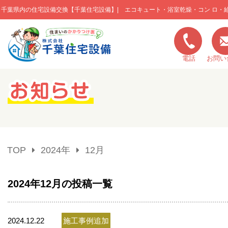
千葉県内の住宅設備交換【千葉住宅設備】| エコキュート・浴室乾燥・コン ロ・
このページの本文へ移動
電話
お問い
キャンペーン一覧
施工実績
TOP
2024年
12月
ご利用の流れ
2024年12月の投稿一覧
弊社の特色
2024.12.22
施工事例追加