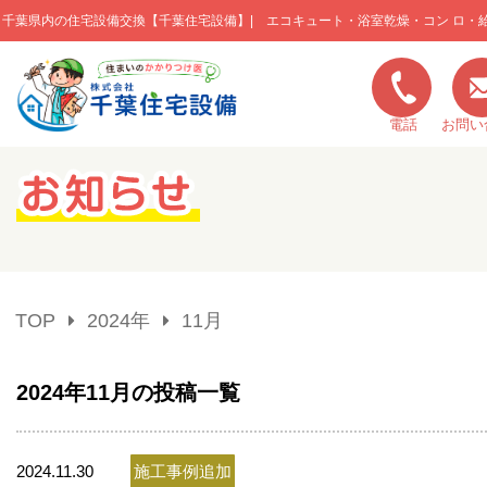
千葉県内の住宅設備交換【千葉住宅設備】| エコキュート・浴室乾燥・コン ロ・
このページの本文へ移動
電話
お問い
キャンペーン一覧
施工実績
TOP
2024年
11月
ご利用の流れ
2024年11月の投稿一覧
弊社の特色
2024.11.30
施工事例追加