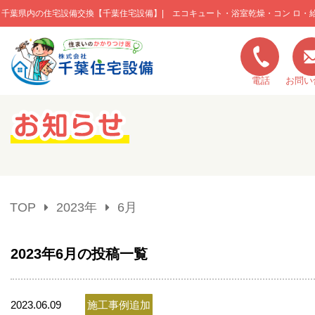
千葉県内の住宅設備交換【千葉住宅設備】| エコキュート・浴室乾燥・コン ロ・
このページの本文へ移動
電話
お問い
キャンペーン一覧
施工実績
TOP
2023年
6月
ご利用の流れ
2023年6月の投稿一覧
弊社の特色
2023.06.09
施工事例追加