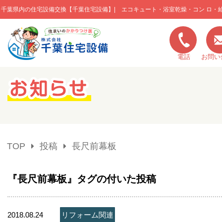
千葉県内の住宅設備交換【千葉住宅設備】| エコキュート・浴室乾燥・コン ロ・
このページの本文へ移動
電話
お問い
キャンペーン一覧
施工実績
TOP
投稿
長尺前幕板
ご利用の流れ
『長尺前幕板』タグの付いた投稿
弊社の特色
2018.08.24
リフォーム関連