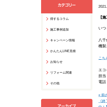
2021.
【施
得するコラム
いつ
施工事例追加
八千
キャンペーン情報
機製
かんたんLINE見積
こち
お知らせ
エコ
リフォーム関連
担当
電話：
その他
« 前
《終
中！