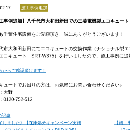
02.17
施工事例追加
工事例追加】八千代市大和田新田での三菱電機製エコキュート（S
も千葉住宅設備をご愛顧頂き、誠にありがとうございます！
代市大和田新田にてエコキュートの交換作業（ナショナル製エコキ
エコキュート：SRT-W375
）を行いましたので、施工事例に追
らからご確認頂けます！
キュートでお困りの方は、お気軽にお問い合わせください♪
：大野
0120-752-512
の記事
了しました》【在庫処分キャンペーン実施
【施工
】パロマビルトインコンロ：PKD-N34V
（Pa