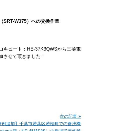
RT-W375）への交換作業
ュート：HE-37K3QWSから三菱電
加させて頂きました！
次の記事 »
事例追加】千葉市若葉区若松町での食洗機
nasonic製：NP-45MS8S）の新規設置作業