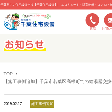
千葉県内の住宅設備交換【千葉住宅設備】| エコキュート・浴室乾燥・コン ロ・
このページの本文へ移動
電話
お問い
キャンペーン一覧
施工実績
TOP
ご利用の流れ
【施工事例追加】千葉市若葉区高根町での給湯器交換
弊社の特色
2019.02.17
施工事例追加