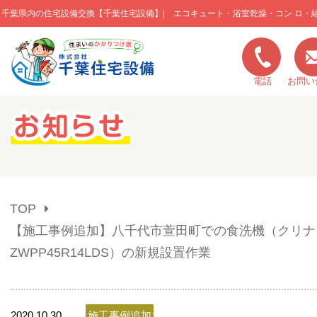
千葉県内の住宅設備交換【千葉住宅設備】| エコキュート・浴室乾燥・コン ロ・
このページの本文へ移動
電話
お問い
キャンペーン一覧
施工実績
TOP
ご利用の流れ
【施工事例追加】八千代市萱田町での食洗機（クリナ
ZWPP45R14LDS）の新規設置作業
弊社の特色
2020.10.30
施工事例追加