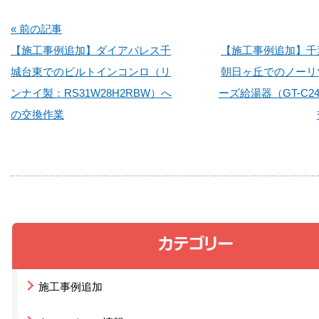
« 前の記事
【施工事例追加】ダイアパレス千
【施工事例追加】千
城台東でのビルトインコンロ（リ
朝日ヶ丘でのノーリ
ンナイ製：RS31W28H2RBW）へ
ーズ給湯器（GT-C24
の交換作業
施工事例追加