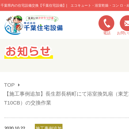
千葉県内の住宅設備交換【千葉住宅設備】| エコキュート・浴室乾燥・コン ロ・
このページの本文へ移動
電話
お問い
キャンペーン一覧
施工実績
TOP
ご利用の流れ
【施工事例追加】長生郡長柄町にて浴室換気扇（東芝製
T10CB）の交換作業
弊社の特色
2020.10.22
施工事例追加