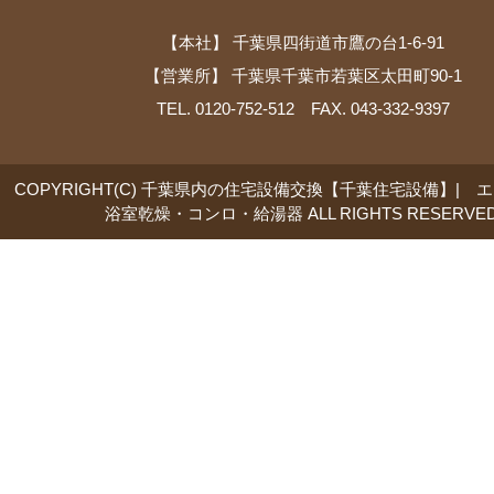
【本社】 千葉県四街道市鷹の台1-6-91
【営業所】 千葉県千葉市若葉区太田町90-1
TEL. 0120-752-512 FAX. 043-332-9397
COPYRIGHT(C) 千葉県内の住宅設備交換【千葉住宅設備】| 
浴室乾燥・コンロ・給湯器 ALL RIGHTS RESERVED