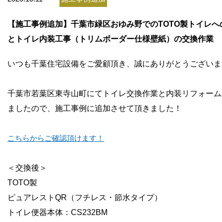
お問い合わせ
【施工事例追加】千葉市緑区おゆみ野でのTOTO製トイレへ
会社概要
とトイレ内装工事（トリムボーダー仕様壁紙）の交換作業
いつも千葉住宅設備をご愛顧頂き、誠にありがとうございま
千葉市若葉区東寺山町にてトイレ交換
作業と内装リフォーム
ましたので、施工事例に追加させて頂きました！
こちらからご確認頂けます！
＜交換後＞
TOTO製
ピュアレストQR（フチレス・節水タイプ）
トイレ便器本体：CS232BM