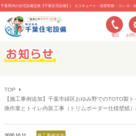
千葉県内の住宅設備交換【千葉住宅設備】| エコキュート・浴室乾燥・コン ロ・
このページの本文へ移動
電話
お問
キャンペーン一覧
施工実績
TOP
ご利用の流れ
【施工事例追加】千葉市緑区おゆみ野でのTOTO製ト
換作業とトイレ内装工事（トリムボーダー仕様壁紙）
弊社の特色
2020.10.11
施工事例追加