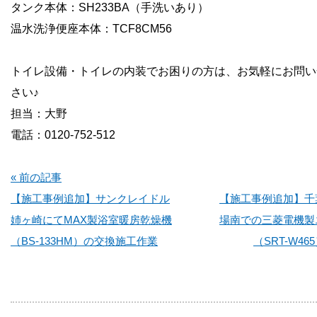
タンク本体：SH233BA（手洗いあり）
温水洗浄便座本体：TCF8CM56
トイレ設備・トイレの内装でお困りの方は、お気軽にお問い
さい♪
担当：大野
電話：0120-752-512
« 前の記事
【施工事例追加】サンクレイドル
【施工事例追加】千
姉ヶ崎にてMAX製浴室暖房乾燥機
場南での三菱電機製
（BS-133HM）の交換施工作業
（SRT-W4