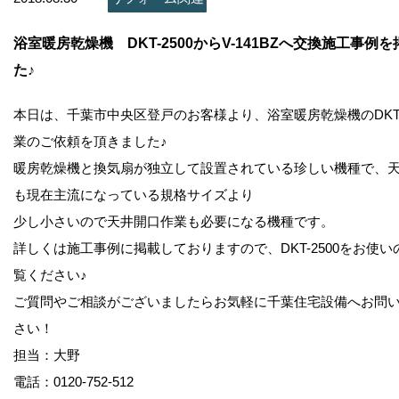
お問い合わせ
浴室暖房乾燥機 DKT-2500からV-141BZへ交換施工事例
会社概要
た♪
本日は、千葉市中央区登戸のお客様より、浴室暖房乾燥機のDKT-
業のご依頼を頂きました♪
暖房乾燥機と換気扇が独立して設置されている珍しい機種で、
も現在主流になっている規格サイズより
少し小さいので天井開口作業も必要になる機種です。
詳しくは施工事例に掲載しておりますので、DKT-2500をお使
覧ください♪
ご質問やご相談がございましたらお気軽に千葉住宅設備へお問
さい！
担当：大野
電話：0120-752-512