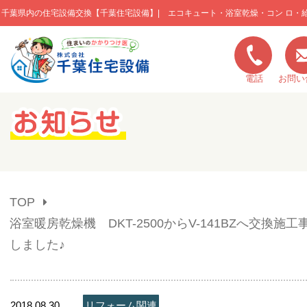
千葉県内の住宅設備交換【千葉住宅設備】| エコキュート・浴室乾燥・コン ロ・
このページの本文へ移動
電話
お問い
キャンペーン一覧
施工実績
TOP
ご利用の流れ
浴室暖房乾燥機 DKT-2500からV-141BZへ交換施
しました♪
弊社の特色
2018.08.30
リフォーム関連