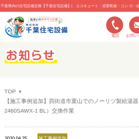
千葉県内の住宅設備交換【千葉住宅設備】| エコキュート・浴室乾燥・コン ロ・
このページの本文へ移動
電話
お問い
キャンペーン一覧
施工実績
TOP
ご利用の流れ
【施工事例追加】四街道市栗山でのノーリツ製給湯器（
2460SAWX-1 BL）交換作業
弊社の特色
2020.04.25
施工事例追加