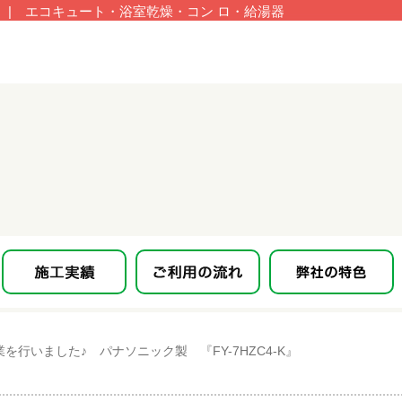
| エコキュート・浴室乾燥・コン ロ・給湯器
行いました♪ パナソニック製 『FY-7HZC4-K』