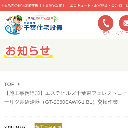
千葉県内の住宅設備交換【千葉住宅設備】| エコキュート・浴室乾燥・コン ロ・
このページの本文へ移動
電話
お問い
キャンペーン一覧
施工実績
TOP
ご利用の流れ
【施工事例追加】エステヒルズ千葉東フェレストコート
ーリツ製給湯器（GT-2060SAWX-1 BL）交換作業
弊社の特色
2020.04.06
施工事例追加