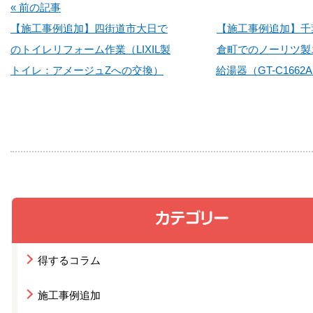
« 前の記事
【施工事例追加】四街道市大日で
【施工事例追加】千
のトイレリフォーム作業（LIXIL製
倉町でのノーリツ製
トイレ：アメージュZへの交換）
給湯器（GT-C1662
得するコラム
施工事例追加