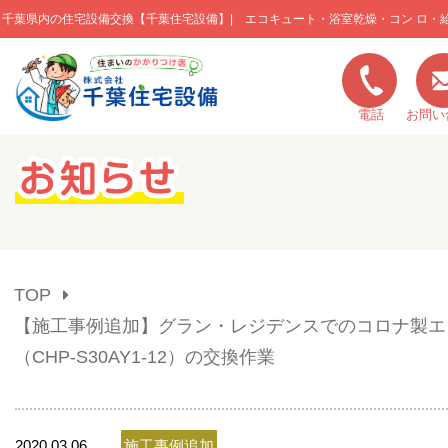
千葉県内の住宅設備交換【千葉住宅設備】| エコキュート・浴室乾燥・コン ロ・
このページの本文へ移動
電話
お問い
キャンペーン一覧
施工実績
TOP
ご利用の流れ
【施工事例追加】グラン・レジデンスでのコロナ製エ
（CHP-S30AY1-12）の交換作業
弊社の特色
2020.03.06
施工事例追加