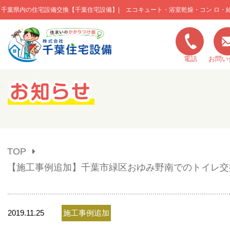
千葉県内の住宅設備交換【千葉住宅設備】| エコキュート・浴室乾燥・コン ロ・
このページの本文へ移動
電話
お問い
キャンペーン一覧
施工実績
TOP
ご利用の流れ
【施工事例追加】千葉市緑区おゆみ野南でのトイレ交
弊社の特色
2019.11.25
施工事例追加