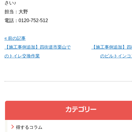
さい♪
担当：大野
電話：0120-752-512
« 前の記事
【施工事例追加】四街道市栗山で
【施工事例追加】四
のトイレ交換作業
のビルトインコ
得するコラム