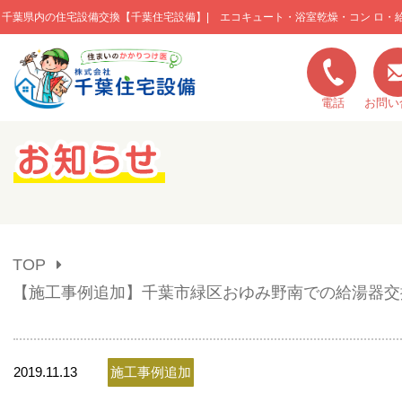
千葉県内の住宅設備交換【千葉住宅設備】| エコキュート・浴室乾燥・コン ロ・
このページの本文へ移動
電話
お問い
キャンペーン一覧
施工実績
TOP
ご利用の流れ
【施工事例追加】千葉市緑区おゆみ野南での給湯器交
弊社の特色
2019.11.13
施工事例追加