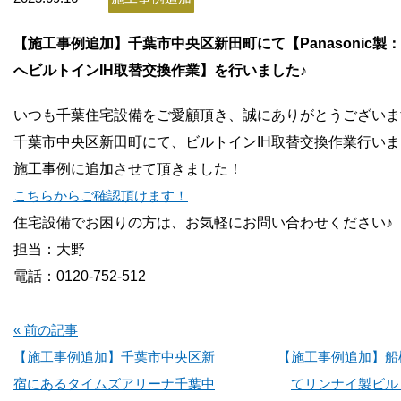
お問い合わせ
【施工事例追加】千葉市中央区新田町にて【Panasonic製：K
会社概要
へビルトインIH取替交換作業】を行いました♪
いつも千葉住宅設備をご愛顧頂き、誠にありがとうございま
千葉市中央区新田町にて、ビルトインIH取替交換作業行い
施工事例に追加させて頂きました！
こちらからご確認頂けます！
住宅設備でお困りの方は、お気軽にお問い合わせください♪
担当：大野
電話：0120-752-512
« 前の記事
【施工事例追加】千葉市中央区新
【施工事例追加】船
宿にあるタイムズアリーナ千葉中
てリンナイ製ビル