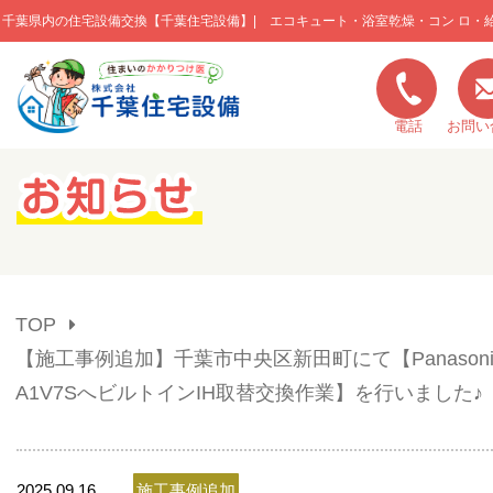
千葉県内の住宅設備交換【千葉住宅設備】| エコキュート・浴室乾燥・コン ロ・
このページの本文へ移動
電話
お問い
キャンペーン一覧
施工実績
TOP
ご利用の流れ
【施工事例追加】千葉市中央区新田町にて【Panasonic
A1V7SへビルトインIH取替交換作業】を行いました♪
弊社の特色
2025.09.16
施工事例追加