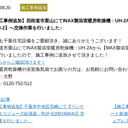
08.20
施工事例追加
工事例追加】四街道市栗山にてINAX製浴室暖房乾燥機：UH-2
1H-2】へ交換作業を行いました♪
も千葉住宅設備をご愛顧頂き、誠にありがとうございます！
道市栗山にてINAX製浴室暖房乾燥機：UH-2Aから【MAX製浴室
行いましたので、
施工事例に追加させて頂きました！
らからご確認頂けます！
暖房乾燥機や浴室換気扇でお困りの方は、お気軽にお問い合わ
：大野
0120-752-512
の記事
工事例追加】千葉市中央区宮崎にて【リンナ
【施工
コジョーズ給湯器：RUF-E2007AW(A)】交
ート新浦安
業を行いました。
ュアレ