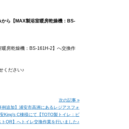
Aから【MAX製浴室暖房乾燥機：BS-
暖房乾燥機：BS-161H-2】へ交換作
せください♪
次の記事 »
事例追加】浦安市高洲にあるレジアスフォ
King’s C棟様にて【TOTO製トイレ：ピ
ストQR】へトイレ交換作業を行いました♪