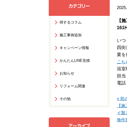
2025.
【施
得するコラム
16
施工事例追加
いつ
四街
キャンペーン情報
業を
かんたんLINE見積
こち
浴室
お知らせ
担当
電話：
リフォーム関連
« 前
その他
【施
イ製エ
換作