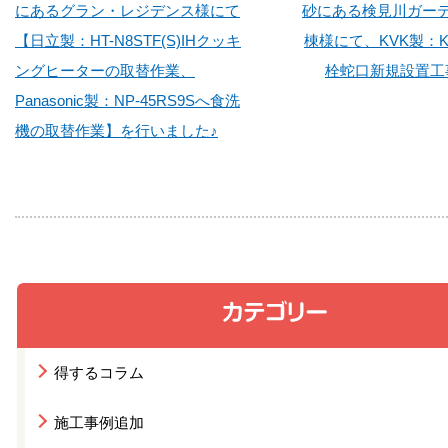
にあるグラン・レジデンス様にて
砂にある検見川ガーデ
【日立製：HT-N8STF(S)IHクッキ
棟様にて、KVK製：K
ングヒーターの取替作業、
栓蛇口新規設置工
Panasonic製：NP-45RS9Sへ食洗
機の取替作業】を行いました♪
得するコラム
施工事例追加