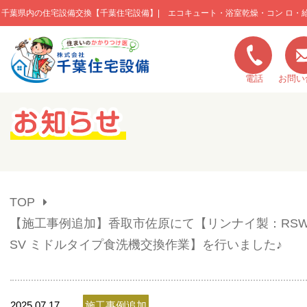
千葉県内の住宅設備交換【千葉住宅設備】| エコキュート・浴室乾燥・コン ロ・
このページの本文へ移動
電話
お問い
キャンペーン一覧
施工実績
TOP
ご利用の流れ
【施工事例追加】香取市佐原にて【リンナイ製：RSW-4
SV ミドルタイプ食洗機交換作業】を行いました♪
弊社の特色
2025.07.17
施工事例追加