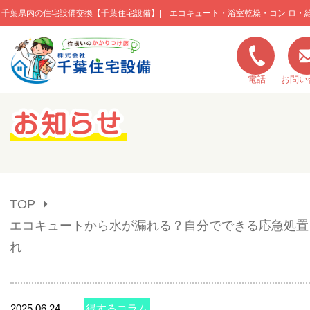
千葉県内の住宅設備交換【千葉住宅設備】| エコキュート・浴室乾燥・コン ロ・
このページの本文へ移動
電話
お問い
キャンペーン一覧
施工実績
TOP
ご利用の流れ
エコキュートから水が漏れる？自分でできる応急処置
れ
弊社の特色
2025.06.24
得するコラム