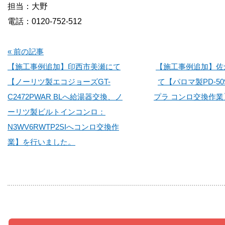
担当：大野
電話：0120-752-512
« 前の記事
【施工事例追加】印西市美瀬にて
【施工事例追加】佐
【ノーリツ製エコジョーズGT-
て【パロマ製PD-509
C2472PWAR BLへ給湯器交換、ノ
プラ コンロ交換作
ーリツ製ビルトインコンロ：
N3WV6RWTP2SIへコンロ交換作
業】を行いました。