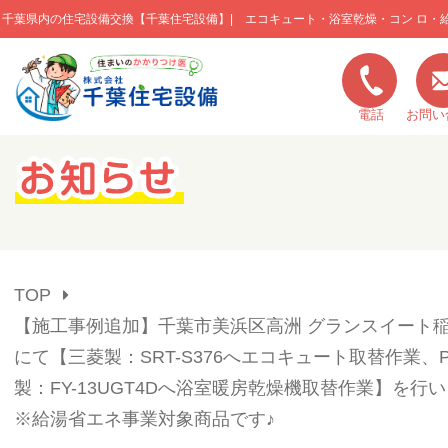
千葉県内の住宅設備交換【千葉住宅設備】| エコキュート・浴室乾燥・コン ロ・
このページの本文へ移動
電話
お問い
キャンペーン一覧
施工実績
TOP
ご利用の流れ
【施工事例追加】千葉市美浜区高洲 グランスイート
にて【三菱製：SRT-S376へエコキュート取替作業、Pan
弊社の特色
製：FY-13UGT4Dへ浴室暖房乾燥機取替作業】を行
※給湯省エネ事業対象商品です♪