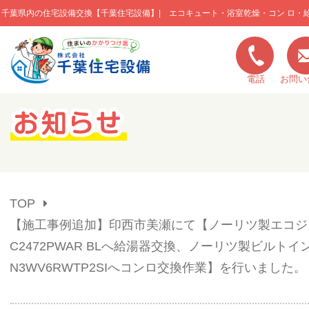
千葉県内の住宅設備交換【千葉住宅設備】| エコキュート・浴室乾燥・コン ロ・
このページの本文へ移動
電話
お問い
キャンペーン一覧
施工実績
TOP
ご利用の流れ
【施工事例追加】印西市美瀬にて【ノーリツ製エコジョ
C2472PWAR BLへ給湯器交換、ノーリツ製ビルトイ
弊社の特色
N3WV6RWTP2SIへコンロ交換作業】を行いました。