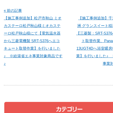
« 前の記事
【施工事例追加】松戸市秋山 ミオ
【施工事例追加】千
カステーロ松戸秋山様ミオカステ
洲 グランスイート
ーロ松戸秋山様にて【電気温水器
【三菱製：SRT-S3
から三菱電機製 SRT-S376へエコ
ト取替作業、Panas
キュート取替作業】を行いました
13UGT4Dへ浴室暖
♪ ※給湯省エネ事業対象商品です
業】を行いました♪ 
♪
事業