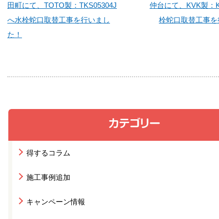
田町にて、TOTO製：TKS05304J
仲台にて、KVK製：K
へ水栓蛇口取替工事を行いまし
栓蛇口取替工事を
た！
得するコラム
施工事例追加
キャンペーン情報