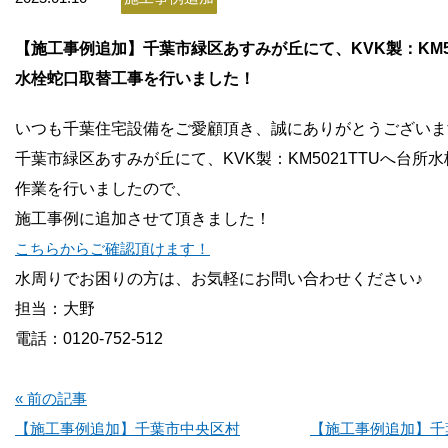
お問い合わせ
【施工事例追加】千葉市緑区あすみが丘にて、KVK製：KM50
会社概要
水栓蛇口取替工事を行いました！
いつも千葉住宅設備をご愛顧頂き、誠にありがとうございま
千葉市緑区あすみが丘にて、KVK製：KM5021TTUへ台所
作業を行いましたので、
施工事例に追加させて頂きました！
こちらからご
確認頂けます！
水周りでお困りの方は、お気軽にお問い合わせください♪
担当：大野
電話：0120-752-512
« 前の記事
【施工事例追加】千葉市中央区村
【施工事例追加】千