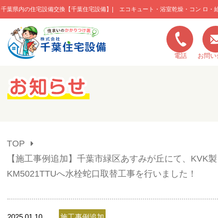
千葉県内の住宅設備交換【千葉住宅設備】| エコキュート・浴室乾燥・コン ロ・
このページの本文へ移動
電話
お問い
キャンペーン一覧
施工実績
TOP
ご利用の流れ
【施工事例追加】千葉市緑区あすみが丘にて、KVK製
KM5021TTUへ水栓蛇口取替工事を行いました！
弊社の特色
2025.01.10
施工事例追加