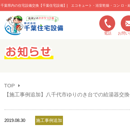
千葉県内の住宅設備交換【千葉住宅設備】| エコキュート・浴室乾燥・コン ロ・
このページの本文へ移動
電話
お問い
キャンペーン一覧
施工実績
TOP
ご利用の流れ
【施工事例追加】八千代市ゆりのき台での給湯器交換
弊社の特色
2019.08.30
施工事例追加