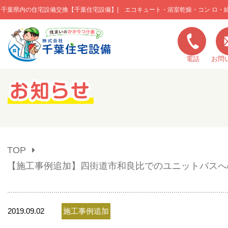
千葉県内の住宅設備交換【千葉住宅設備】| エコキュート・浴室乾燥・コン ロ・
このページの本文へ移動
電話
お問
キャンペーン一覧
施工実績
TOP
ご利用の流れ
【施工事例追加】四街道市和良比でのユニットバスへ
弊社の特色
2019.09.02
施工事例追加