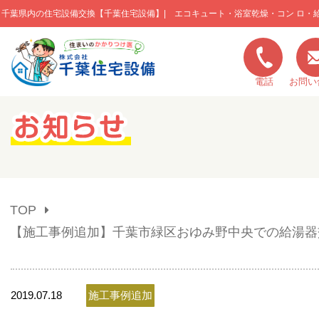
千葉県内の住宅設備交換【千葉住宅設備】| エコキュート・浴室乾燥・コン ロ・
このページの本文へ移動
電話
お問い
キャンペーン一覧
施工実績
TOP
ご利用の流れ
【施工事例追加】千葉市緑区おゆみ野中央での給湯器
弊社の特色
2019.07.18
施工事例追加