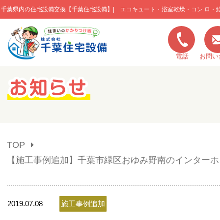
千葉県内の住宅設備交換【千葉住宅設備】| エコキュート・浴室乾燥・コン ロ・
このページの本文へ移動
電話
お問い
キャンペーン一覧
施工実績
TOP
ご利用の流れ
【施工事例追加】千葉市緑区おゆみ野南のインターホ
弊社の特色
2019.07.08
施工事例追加