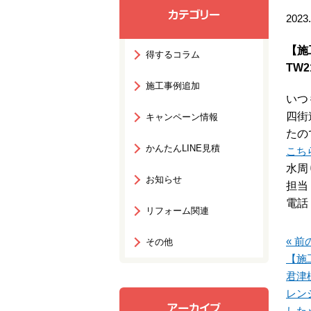
2023.
【施
得するコラム
TW
施工事例追加
いつ
四街
キャンペーン情報
たの
かんたんLINE見積
こち
水周
お知らせ
担当
電話：
リフォーム関連
« 前
その他
【施
君津
レン
した