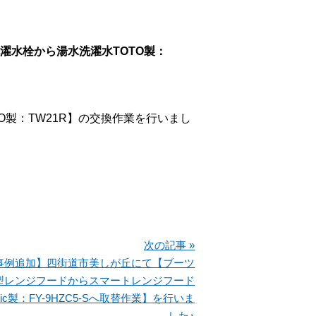
濯水栓から湯水洗濯水TOTO製：
製：TW21R】の交換作業を行いまし
次の記事 »
事例追加】四街道市美しが丘にて【ブーツ
型レンジフードからスマートレンジフード
onic製：FY-9HZC5-Sへ取替作業】を行いま
した♪