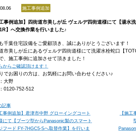
08.06
施工事例追加
工事例追加】四街道市美しが丘 ヴェルデ四街道様にて【湯水洗
21R】へ交換作業を行いました♪
も千葉住宅設備をご愛顧頂き、誠にありがとうございます！
道市美しが丘にあるヴェルデ四街道様にて洗濯水栓蛇口【TOTO
で、施工事例に追加させて頂きました！
らからご確認頂けます！
りでお困りの方は、お気軽にお問い合わせください♪
：大野
0120-752-512
の記事
工事例追加】君津市中野 グローイングコート
【施工
様にて【ブーツ型からPanasonic製のスマート
ジフード FY-7HGC5-Sへ取替作業】を行いま
Panas
♪