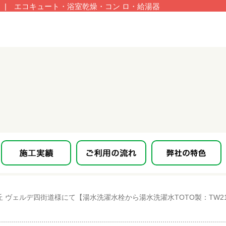
| エコキュート・浴室乾燥・コン ロ・給湯器
 ヴェルデ四街道様にて【湯水洗濯水栓から湯水洗濯水TOTO製：TW2