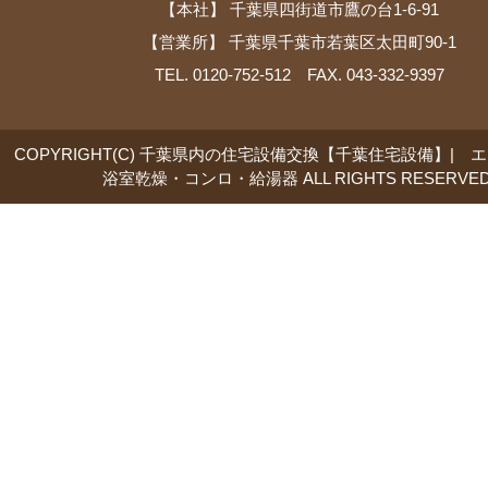
【本社】 千葉県四街道市鷹の台1-6-91
【営業所】 千葉県千葉市若葉区太田町90-1
TEL. 0120-752-512 FAX. 043-332-9397
COPYRIGHT(C) 千葉県内の住宅設備交換【千葉住宅設備】| 
浴室乾燥・コンロ・給湯器 ALL RIGHTS RESERVED