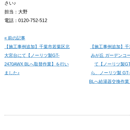
さい♪
担当：大野
電話：0120-752-512
« 前の記事
【施工事例追加】千葉市若葉区北
【施工事例追加】千
大宮台にて【ノーリツ製GT-
みが丘 ガーデンコ
2470AWX BLへ取替作業】を行い
て【ノーリツ製GT-
ました♪
ら、ノーリツ製 GT-2
BLへ給湯器交換作