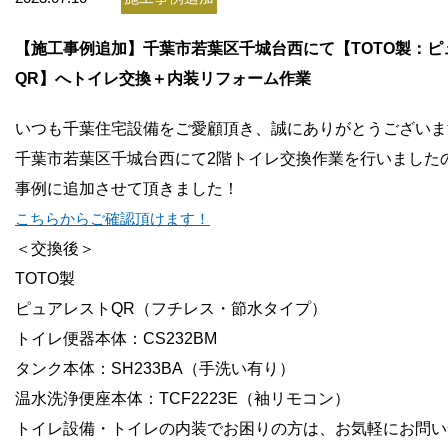
お問い合わせ
【施工事例追加】千葉市若葉区千城台西にて【TOTO製：ピ
会社概要
QR】へトイレ交換＋内装リフォーム作業
いつも千葉住宅設備をご愛顧頂き、誠にありがとうございま
千葉市若葉区千城台西にて2階トイレ交換作業
を行いました
事例に追加させて頂きました！
こちらからご確認頂けます！
＜交換後＞
TOTO製
ピュアレストQR（フチレス・節水タイプ）
トイレ便器本体：CS232BM
タンク本体：SH233BA（手洗い有り）
温水洗浄便座本体：TCF2223E（袖リモコン）
トイレ設備・トイレの内装でお困りの方は、お気軽にお問い