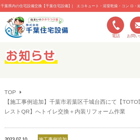
千葉県内の住宅設備交換【千葉住宅設備】| エコキュート・浴室乾燥・コン ロ・
このページの本文へ移動
電話
お問い
キャンペーン一覧
施工実績
TOP
ご利用の流れ
【施工事例追加】千葉市若葉区千城台西にて【TOTO
レストQR】へトイレ交換＋内装リフォーム作業
弊社の特色
2023.07.10
施工事例追加