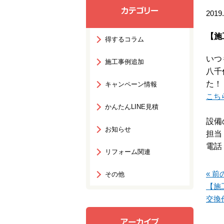
2019.
【施
得するコラム
いつ
施工事例追加
八千
た！
キャンペーン情報
こち
かんたんLINE見積
設備
お知らせ
担当
電話：
リフォーム関連
« 前
その他
【施
交換