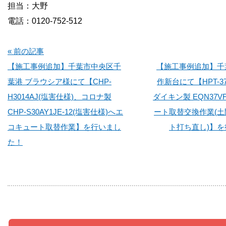
担当：大野
電話：0120-752-512
« 前の記事
【施工事例追加】千葉市中央区千
【施工事例追加】千
葉港 ブラウシア様にて【CHP-
作新台にて【HPT-3
H3014AJ(塩害仕様)、コロナ製
ダイキン製 EQN37
CHP-S30AY1JE-12(塩害仕様)へエ
ート取替交換作業(
コキュート取替作業】を行いまし
ト打ち直し)】
た！