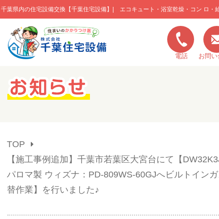
千葉県内の住宅設備交換【千葉住宅設備】| エコキュート・浴室乾燥・コン ロ・
このページの本文へ移動
電話
お問い
キャンペーン一覧
施工実績
TOP
ご利用の流れ
【施工事例追加】千葉市若葉区大宮台にて【DW32K3
パロマ製 ウィズナ：PD-809WS-60GJへビルトイン
弊社の特色
替作業】を行いました♪