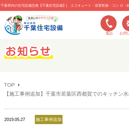
千葉県内の住宅設備交換【千葉住宅設備】| エコキュート・浴室乾燥・コン ロ・
このページの本文へ移動
電話
お問
キャンペーン一覧
施工実績
TOP
ご利用の流れ
【施工事例追加】千葉市若葉区西都賀でのキッチン水
弊社の特色
2019.05.27
施工事例追加