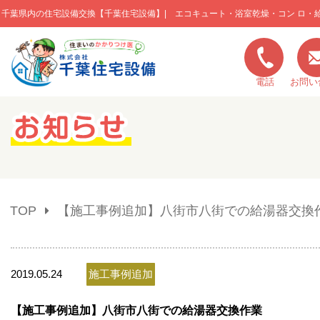
千葉県内の住宅設備交換【千葉住宅設備】| エコキュート・浴室乾燥・コン ロ・
このページの本文へ移動
電話
お問い
キャンペーン一覧
施工実績
TOP
【施工事例追加】八街市八街での給湯器交換
ご利用の流れ
弊社の特色
2019.05.24
施工事例追加
【施工事例追加】八街市八街での給湯器交換作業