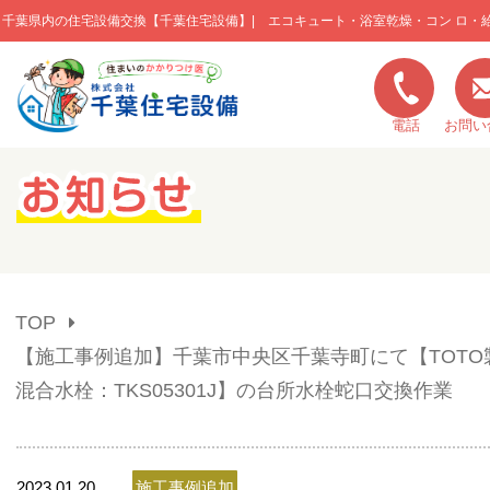
千葉県内の住宅設備交換【千葉住宅設備】| エコキュート・浴室乾燥・コン ロ・
このページの本文へ移動
電話
お問い
キャンペーン一覧
施工実績
TOP
ご利用の流れ
【施工事例追加】千葉市中央区千葉寺町にて【TOTO
混合水栓：TKS05301J】の台所水栓蛇口交換作業
弊社の特色
2023.01.20
施工事例追加