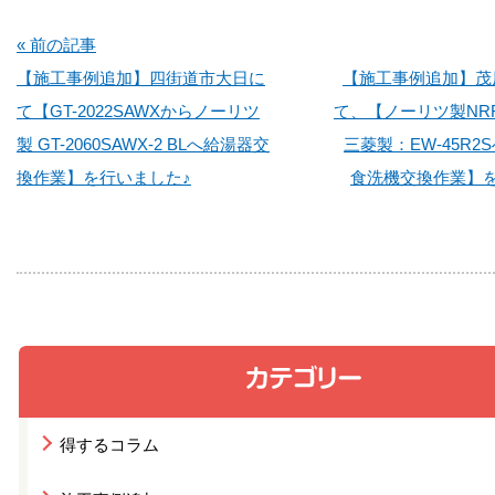
« 前の記事
【施工事例追加】四街道市大日に
【施工事例追加】茂
て【GT-2022SAWXからノーリツ
て、【ノーリツ製NRF
製 GT-2060SAWX-2 BLへ給湯器交
三菱製：EW-45R2
換作業】を行いました♪
食洗機交換作業】を
得するコラム