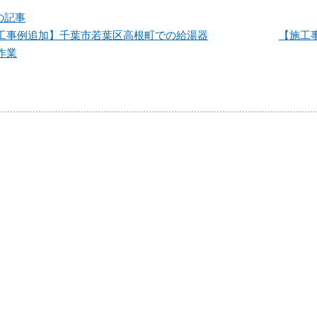
の記事
工事例追加】千葉市若葉区高根町での給湯器
【施工
作業