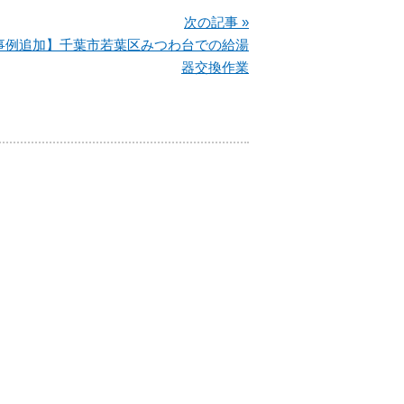
次の記事 »
事例追加】千葉市若葉区みつわ台での給湯
器交換作業