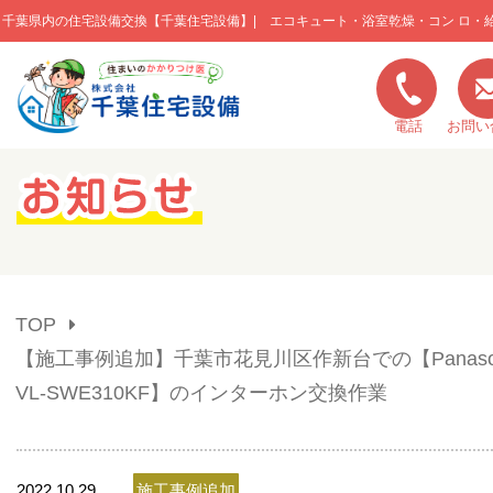
千葉県内の住宅設備交換【千葉住宅設備】| エコキュート・浴室乾燥・コン ロ・
このページの本文へ移動
電話
お問い
キャンペーン一覧
施工実績
TOP
ご利用の流れ
【施工事例追加】千葉市花見川区作新台での【Panaso
VL-SWE310KF】のインターホン交換作業
弊社の特色
2022.10.29
施工事例追加