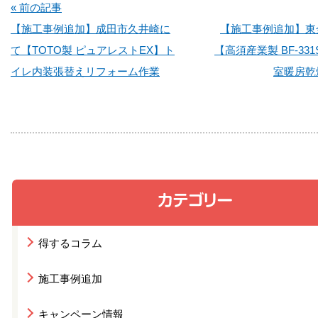
« 前の記事
【施工事例追加】成田市久井崎に
【施工事例追加】東
て【TOTO製 ピュアレストEX】ト
【高須産業製 BF-33
イレ内装張替えリフォーム作業
室暖房乾
得するコラム
施工事例追加
キャンペーン情報