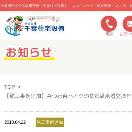
千葉県内の住宅設備交換【千葉住宅設備】| エコキュート・浴室乾燥・コン ロ・
このページの本文へ移動
電話
お問い
キャンペーン一覧
施工実績
TOP
ご利用の流れ
【施工事例追加】みつわ台ハイツの電気温水器交換作
弊社の特色
2019.04.22
施工事例追加