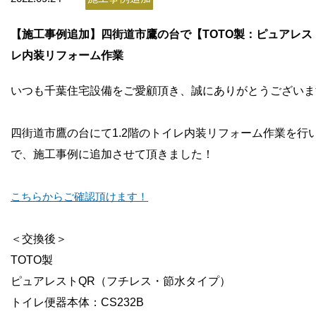
お問い合わせ
【施工事例追加】四街道市鷹の台で【TOTO製：ピュアレス
会社概要
レ内装リフォーム作業
いつも千葉住宅設備をご愛顧頂き、誠にありがとうございま
四街道市鷹の台にて1.2階のトイレ内装リフォーム作業
を行
で、施工事例に追加させて頂きました！
こちらからご確認頂けます！
＜交換後＞
TOTO製
ピュアレストQR（フチレス・節水タイプ）
トイレ便器本体：CS232B