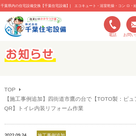
千葉県内の住宅設備交換【千葉住宅設備】| エコキュート・浴室乾燥・コン ロ・
このページの本文へ移動
電話
お問い
キャンペーン一覧
施工実績
TOP
ご利用の流れ
【施工事例追加】四街道市鷹の台で【TOTO製：ピュ
QR】トイレ内装リフォーム作業
弊社の特色
2022.09.24
施工事例追加