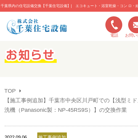
千葉県内の住宅設備交換【千葉住宅設備】| エコキュート・浴室乾燥・コン ロ・
このページの本文へ移動
電話
お問い
キャンペーン一覧
施工実績
TOP
ご利用の流れ
【施工事例追加】千葉市中央区川戸町での【浅型ミド
洗機（Panasonic製：NP-45RS9S）】の交換作業
弊社の特色
2022.09.06
施工事例追加