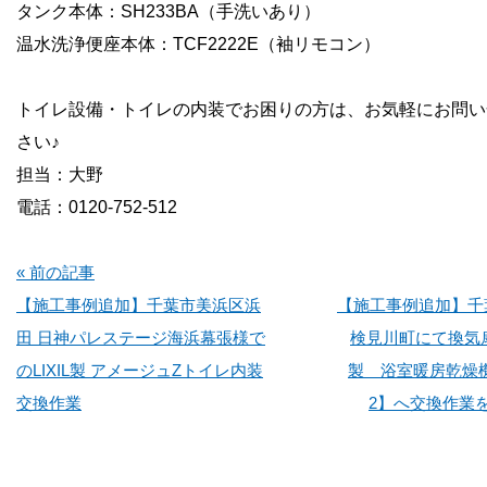
タンク本体：SH233BA（手洗いあり）
温水洗浄便座本体：TCF2222E（袖リモコン）
トイレ設備・トイレの内装でお困りの方は、お気軽にお問い
さい♪
担当：大野
電話：0120-752-512
« 前の記事
【施工事例追加】千葉市美浜区浜
【施工事例追加】千
田 日神パレステージ海浜幕張様で
検見川町にて換気
のLIXIL製 アメージュZトイレ内装
製 浴室暖房乾燥機 
交換作業
2】へ交換作業