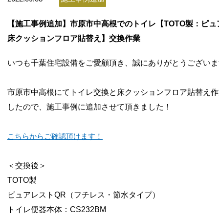
お問い合わせ
【施工事例追加】市原市中高根でのトイレ【TOTO製：ピュ
会社概要
床クッションフロア貼替え】交換作業
いつも千葉住宅設備をご愛顧頂き、誠にありがとうございま
市原市中高根にてトイレ交換と床クッションフロア貼替え作
したので、施工事例に追加させて頂きました！
こちらからご確認頂けます！
＜交換後＞
TOTO製
ピュアレストQR（フチレス・節水タイプ）
トイレ便器本体：CS232BM