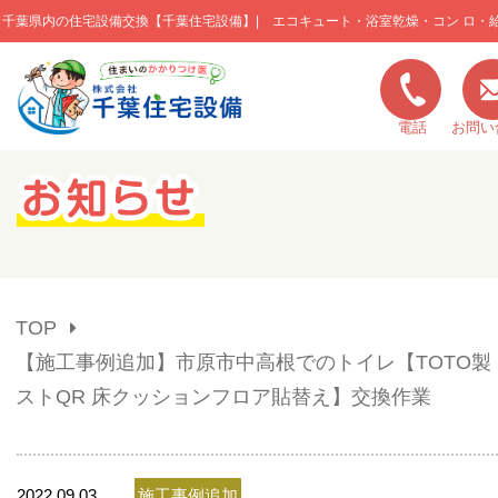
千葉県内の住宅設備交換【千葉住宅設備】| エコキュート・浴室乾燥・コン ロ・
このページの本文へ移動
電話
お問い
キャンペーン一覧
施工実績
TOP
ご利用の流れ
【施工事例追加】市原市中高根でのトイレ【TOTO製
ストQR 床クッションフロア貼替え】交換作業
弊社の特色
2022.09.03
施工事例追加