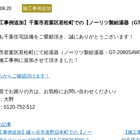
08.20
施工事例追加
工事例追加】千葉市若葉区若松町での【ノーリツ製給湯器（GT-20
も千葉住宅設備をご愛顧頂き、誠にありがとうございます！
市若葉区若松町にて給湯器（ノーリツ製給湯器：GT-2060SAWX-
施工事例に追加させて頂きました！
らからご確認頂けます！
器でお困りの方は、お気軽にお問い合わせください♪
：大野
0120-752-512
の記事
工事例追加】鎌ヶ谷市道野辺本町での【ノー
【施工
エコジョーズ給湯器（GT-C2062SAWX-2
稲毛様で