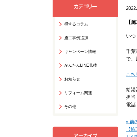
2022.
【施
得するコラム
いつ
施工事例追加
千葉
キャンペーン情報
で、
かんたんLINE見積
こち
お知らせ
給湯
リフォーム関連
担当
電話：
その他
« 前
【施
リツ製