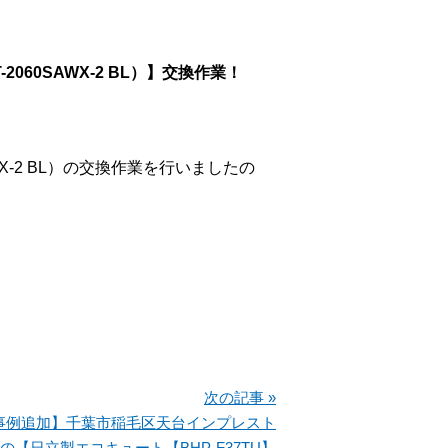
60SAWX-2 BL）】交換作業！
2 BL
）
の交換作業を行いましたの
次の記事 »
事例追加】千葉市稲毛区天台インプレスト
の【日立製エコキュート【BHP-F37TU】