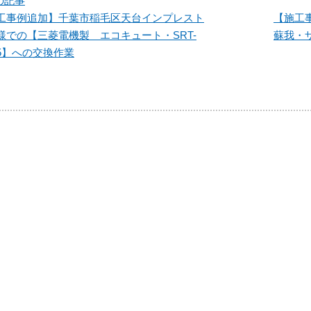
の記事
工事例追加】千葉市稲毛区天台インプレスト
【施工
様での【三菱電機製 エコキュート・SRT-
蘇我・
75】への交換作業