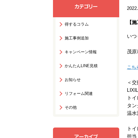
2022.
【施
得するコラム
いつ
施工事例追加
茂原
キャンペーン情報
かんたんLINE見積
こち
お知らせ
＜交
LI
リフォーム関連
トイ
タン
その他
温水
トイ
担当