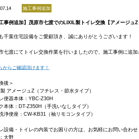
07.14
施工事例追加
工事例追加】茂原市七渡でのLIXIL製トイレ交換【アメージュ
も千葉住宅設備をご愛顧頂き、誠にありがとうございます！
市七渡にてトイレ交換作業
を行いましたので、施工事例に追加
らからご確認頂けます！
換後＞
XIL製 アメージュZ（フチレス・節水タイプ）
レ便器本体：YBC-Z30H
ク本体：DT-Z350H（手洗いなしタイプ）
洗浄便座：CW-KB31（袖リモコンタイプ）
レ設備・トイレの内装でお困りの方は、お気軽にお問い合わせ
：大野