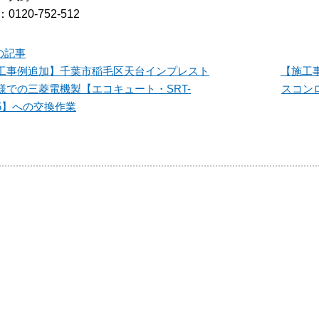
0120-752-512
の記事
工事例追加】千葉市稲毛区天台インプレスト
【施工
様での三菱電機製【エコキュート・SRT-
スコンロ
75】への交換作業