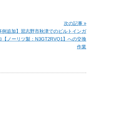
次の記事 »
事例追加】習志野市秋津でのビルトインガ
【ノーリツ製：N3GT2RVQ1】への交換
作業