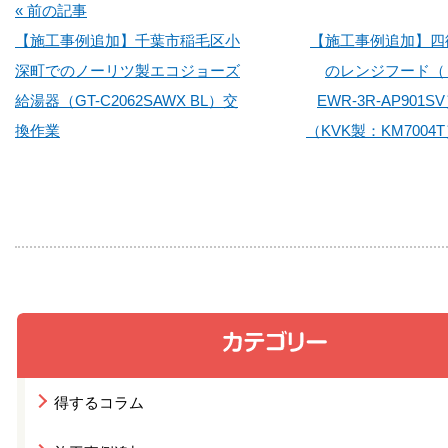
« 前の記事
【施工事例追加】千葉市稲毛区小
【施工事例追加】四
深町でのノーリツ製エコジョーズ
のレンジフード（
給湯器（GT-C2062SAWX BL）交
EWR-3R-AP901
換作業
（KVK製：KM700
得するコラム