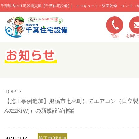
千葉県内の住宅設備交換【千葉住宅設備】| エコキュート・浴室乾燥・コン ロ・
このページの本文へ移動
電話
お問い
キャンペーン一覧
施工実績
TOP
ご利用の流れ
【施工事例追加】船橋市七林町にてエアコン（日立製：
AJ22K(W)）の新規設置作業
弊社の特色
2021.09.12
施工事例追加