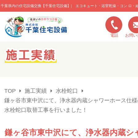
千葉県内の住宅設備交換【千葉住宅設備】| エコキュート・浴室乾燥・コン ロ・
このページの本文へ移動
電話
お問い
キャンペーン一覧
施工実績
TOP
施工実績
水栓蛇口
ご利用の流れ
鎌ヶ谷市東中沢にて、浄水器内蔵シャワーホース仕様
水栓蛇口取替工事を行いました！
弊社の特色
鎌ヶ谷市東中沢にて、浄水器内蔵シ