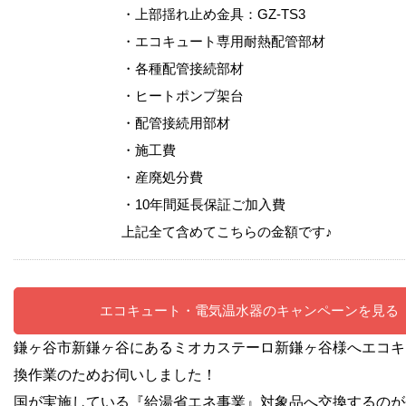
・上部揺れ止め金具：GZ-TS3
・エコキュート専用耐熱配管部材
・各種配管接続部材
・ヒートポンプ架台
・配管接続用部材
・施工費
・産廃処分費
・10年間延長保証ご加入費
上記全て含めてこちらの金額です♪
エコキュート・電気温水器のキャンペーンを見る
鎌ヶ谷市新鎌ヶ谷にあるミオカステーロ新鎌ヶ谷様へエコキ
換作業のためお伺いしました！
国が実施している『給湯省エネ事業』対象品へ交換するのが