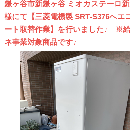
お問い合わせ
鎌ヶ谷市新鎌ヶ谷 ミオカステーロ
様にて【三菱電機製 SRT-S376へエ
会社概要
ート取替作業】を行いました♪ ※
ネ事業対象商品です♪