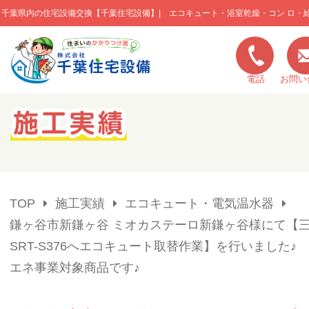
千葉県内の住宅設備交換【千葉住宅設備】| エコキュート・浴室乾燥・コン ロ・
このページの本文へ移動
電話
お問い
キャンペーン一覧
施工実績
TOP
施工実績
エコキュート・電気温水器
ご利用の流れ
鎌ヶ谷市新鎌ヶ谷 ミオカステーロ新鎌ヶ谷様にて【
SRT-S376へエコキュート取替作業】を行いました♪
弊社の特色
エネ事業対象商品です♪