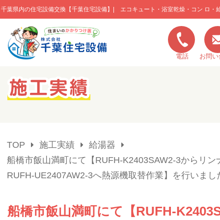
千葉県内の住宅設備交換【千葉住宅設備】| エコキュート・浴室乾燥・コン ロ・
このページの本文へ移動
電話
お問い
キャンペーン一覧
施工実績
TOP
施工実績
給湯器
ご利用の流れ
船橋市飯山満町にて【RUFH-K2403SAW2-3からリ
RUFH-UE2407AW2-3へ熱源機取替作業】を行いまし
弊社の特色
船橋市飯山満町にて【RUFH-K2403S