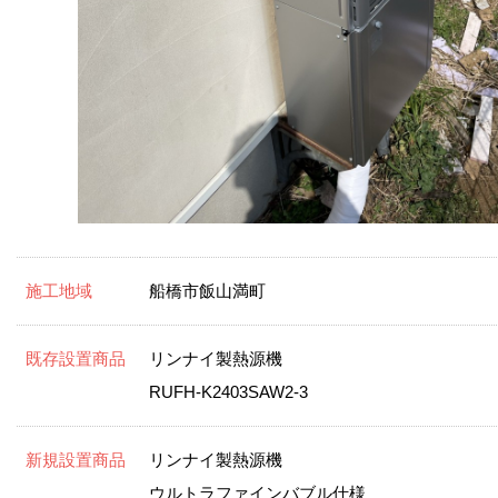
施工地域
船橋市飯山満町
既存設置商品
リンナイ製熱源機
RUFH-K2403SAW2-3
新規設置商品
リンナイ製熱源機
ウルトラファインバブル仕様