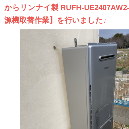
お問い合わせ
からリンナイ製 RUFH-UE2407AW2
源機取替作業】を行いました♪
会社概要