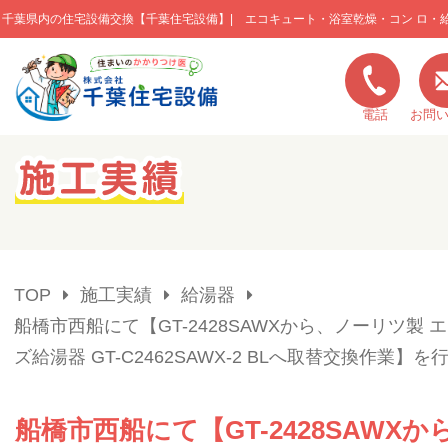
千葉県内の住宅設備交換【千葉住宅設備】| エコキュート・浴室乾燥・コン ロ・
このページの本文へ移動
電話
お問
キャンペーン一覧
施工実績
TOP
施工実績
給湯器
ご利用の流れ
船橋市西船にて【GT-2428SAWXから、ノーリツ製 
ズ給湯器 GT-C2462SAWX-2 BLへ取替交換作業】を
弊社の特色
船橋市西船にて【GT-2428SAWX