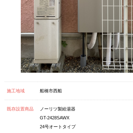
施工地域
船橋市西船
既存設置商品
ノーリツ製給湯器
GT-2428SAWX
24号オートタイプ