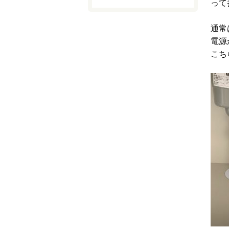
って
通常
電源
こち