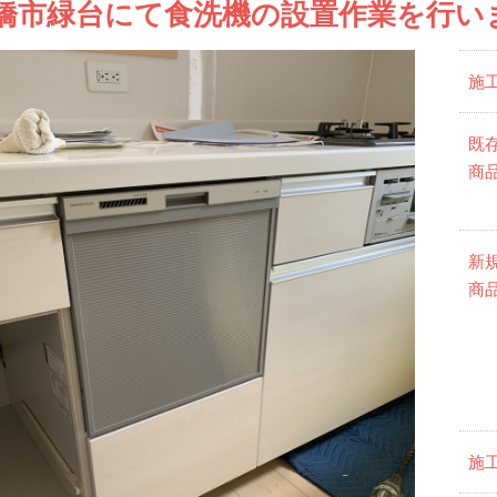
橋市緑台にて食洗機の設置作業を行い
施
既
商
新
商
施