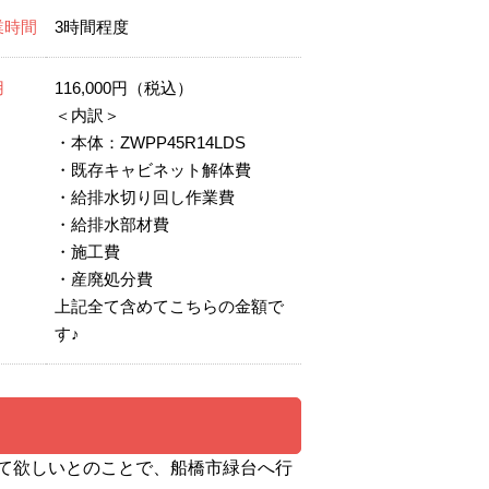
業時間
3時間程度
用
116,000円（税込）
＜内訳＞
・本体：ZWPP45R14LDS
・既存キャビネット解体費
・給排水切り回し作業費
・給排水部材費
・施工費
・産廃処分費
上記全て含めてこちらの金額で
す♪
て欲しいとのことで、船橋市緑台へ行