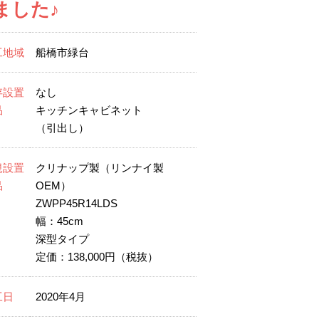
ました♪
工地域
船橋市緑台
存設置
なし
品
キッチンキャビネット
（引出し）
規設置
クリナップ製（リンナイ製
品
OEM）
ZWPP45R14LDS
幅：45cm
深型タイプ
定価：138,000円（税抜）
工日
2020年4月